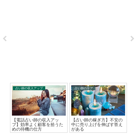
占い師の収入アップ
占い師のケア
占
ス
【電話占い師の収入アッ
【占い師の稼ぎ方】不安の
【
プ】効率よく顧客を拾うた
中に売り上げを伸ばす答え
あ
めの待機の仕方
がある
か