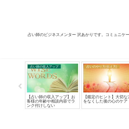
占い師のビジネスメンター 沢あかりです。コミュニケ
占い師の収入アップ
占いのやり方(伝え方)
いのですが
【占い師の収入アップ】お
【鑑定のヒント】大切な
か？
客様の年齢や相談内容でラ
をなくした後の心のケア
ンク付けしない