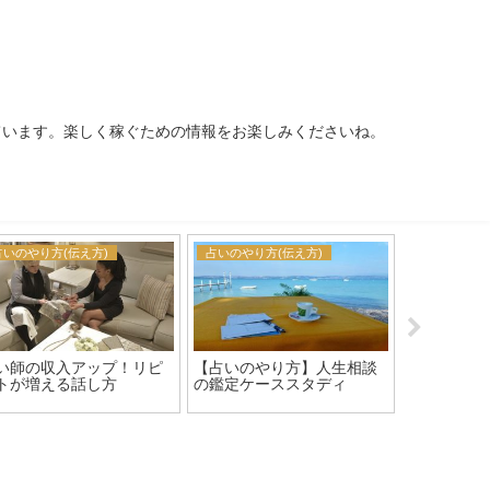
ています。楽しく稼ぐための情報をお楽しみくださいね。
占いのやり方(伝え方)
占いのやり方(伝え方)
占いのやり方
い師の収入アップ！リピ
【占いのやり方】人生相談
占い師にな
トが増える話し方
の鑑定ケーススタディ
けじゃない
を知ってお