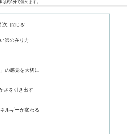
事は
約4分
で読めます。
目次
占い師の在り方
）」の感覚を大切に
ル
かさを引き出す
エネルギーが変わる