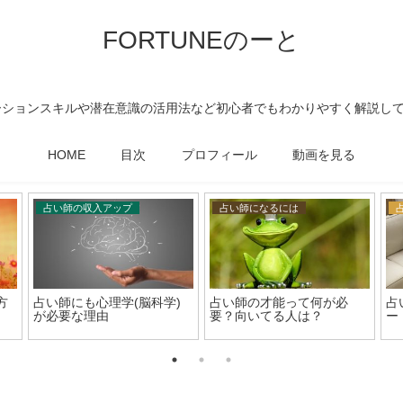
FORTUNEのーと
ーションスキルや潜在意識の活用法など初心者でもわかりやすく解説し
HOME
目次
プロフィール
動画を見る
占い師の収入アップ
占い師になるには
方
占い師にも心理学(脳科学)
占い師の才能って何が必
占
が必要な理由
要？向いてる人は？
ー