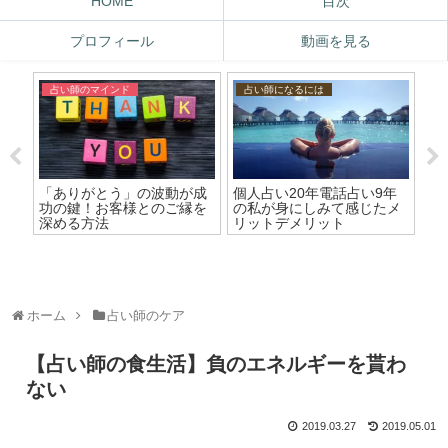
HOME
目次
プロフィール
動画を見る
占い師のマインド
占い師になるには
占
で
「ありがとう」の波動が成
個人占い20年電話占い9年
【
出
功の鍵！お客様とのご縁を
の私が身にしみて感じたメ
チ
深める方法
リットデメリット
ホーム
占い師のケア
【占い師の食生活】負のエネルギーを貰わ
ない
2019.03.27
2019.05.01