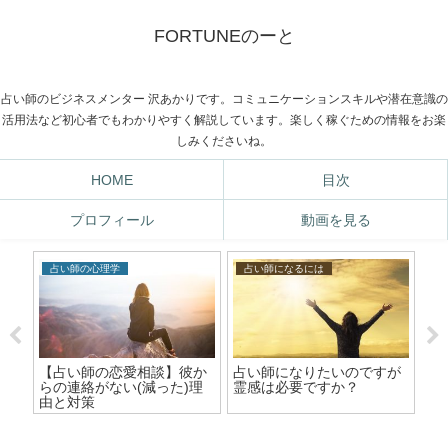
FORTUNEのーと
占い師のビジネスメンター 沢あかりです。コミュニケーションスキルや潜在意識の
活用法など初心者でもわかりやすく解説しています。楽しく稼ぐための情報をお楽
しみくださいね。
HOME
目次
プロフィール
動画を見る
占い師の心理学
占い師になるには
占
【占い師の恋愛相談】彼か
占い師になりたいのですが
【
え
らの連絡がない(減った)理
霊感は必要ですか？
き
由と対策
り