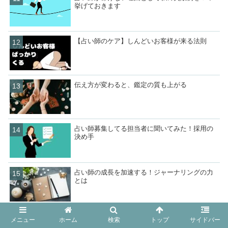
挙げておきます
【占い師のケア】しんどいお客様が来る法則
伝え方が変わると、鑑定の質も上がる
占い師募集してる担当者に聞いてみた！採用の
決め手
占い師の成長を加速する！ジャーナリングの力
とは
【占い師の収入アップ】はずしちゃった時はど
メニュー
ホーム
検索
トップ
サイドバー
う対応するべき？